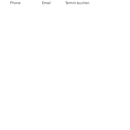
Phone
Email
Termin buchen
Datenschutzerklärung
Standorte in Zürich
Zürich City
Nüschelerstrasse 45
8001 Zürich
Zürich Minimum
Flüelastrasse 31
8047 Zürich
Standorte in Uster
Uster Buchholz
Hallenbadweg 2
8610 Uster