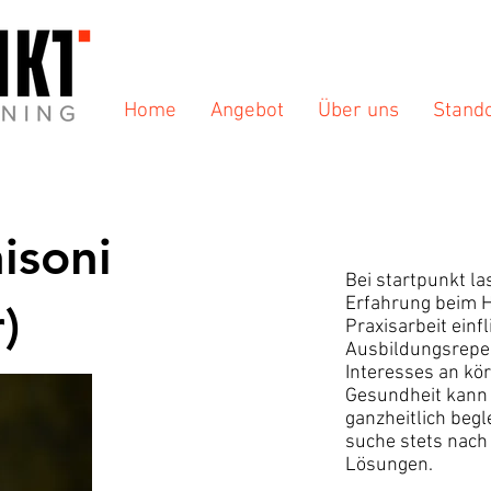
Home
Angebot
Über uns
Stand
isoni
Bei startpunkt la
Erfahrung beim H
)
Praxisarbeit einf
Ausbildungsrepe
Interesses an kö
Gesundheit kann 
ganzheitlich begl
suche stets nach
Lösungen.