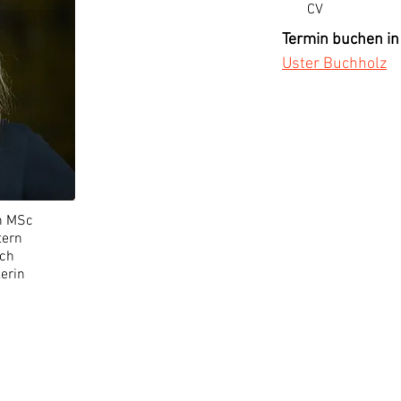
CV
Termin buchen in
Uster Buchholz
n MSc
tern
ach
erin