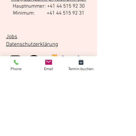
Hauptnummer: +41 44 515 92 30
Minimum:
+41 44 515 92 31
Jobs
Datenschutzerklärung
Phone
Email
Termin buchen
Standorte in Zürich
Zürich City
Nüschelerstrasse 45
8001 Zürich
Zürich Minimum
Flüelastrasse 31
8047 Zürich