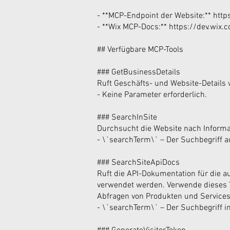
- **MCP-Endpoint der Website:**
http
- **Wix MCP-Docs:**
https://dev.wix.
## Verfügbare MCP-Tools
### GetBusinessDetails
Ruft Geschäfts- und Website-Details
- Keine Parameter erforderlich.
### SearchInSite
Durchsucht die Website nach Informa
- \`searchTerm\` – Der Suchbegriff a
### SearchSiteApiDocs
Ruft die API-Dokumentation für die a
verwendet werden. Verwende dieses 
Abfragen von Produkten und Services 
- \`searchTerm\` – Der Suchbegriff i