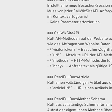
### GenerateVisitorToken
Erstellt eine neue Besucher-Session u
Muss vor jeder CallWixSiteAPI-Anfra
im Kontext verfügbar ist.
- Keine Parameter erforderlich.
### CallWixSiteAPI
Ruft API-Methoden auf der Website a
wie das Abfragen von Website-Daten,
- \`visitorToken\` – Besucher-Zugriff
- \`url\` – Absolute URL der API-Meth
- \`method\` – HTTP-Methode, die für
- \`body\` – Anfragetext als gültige 
### ReadFullDocsArticle
Ruft einen vollständigen Artikel aus
- \`articleUrl\` – URL eines Artikels
### ReadFullDocsMethodSchema
Ruft das vollständige Schema für ein
Aufruf der eigentlichen Methode über