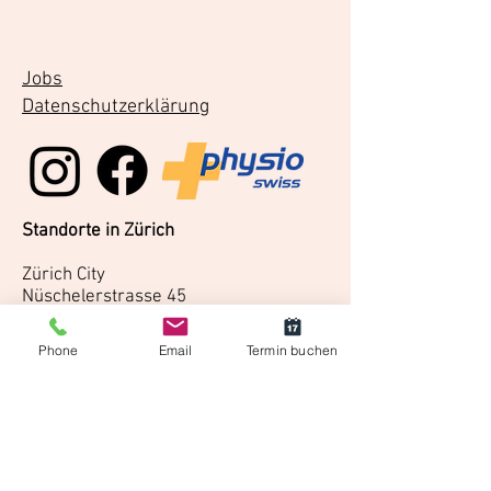
Jobs
Datenschutzerklärung
Standorte in Zürich
Zürich City
Nüschelerstrasse 45
8001 Zürich
Phone
Email
Termin buchen
Zürich Minimum
Flüelastrasse 31
8047 Zürich
Standorte in Uster