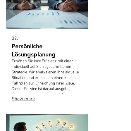
02.
Persönliche
Lösungsplanung
Erhöhen Sie Ihre Effizienz mit einer
individuell auf Sie zugeschnittenen
Strategie. Wir analysieren Ihre aktuelle
Situation und erarbeiten einen klaren
Fahrplan zur Erreichung Ihrer Ziele.
Dieser Service ist darauf ausgelegt,
Ihnen praktische und umsetzbare
Show more
Schritte für Ihren Erfolg aufzuzeigen.
Starten Sie noch heute mit einem Plan,
der wirklich zu Ihnen passt.