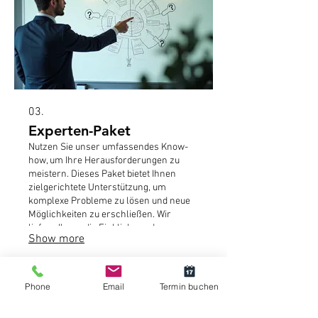
03.
Experten-Paket
Nutzen Sie unser umfassendes Know-
how, um Ihre Herausforderungen zu
meistern. Dieses Paket bietet Ihnen
zielgerichtete Unterstützung, um
komplexe Probleme zu lösen und neue
Möglichkeiten zu erschließen. Wir
liefern Ihnen die Einblicke und
Show more
Werkzeuge, die Sie benötigen, um
informierte Entscheidungen zu treffen.
Vertrauen Sie auf Expertise, die Ihre
startpunkt physiotraining GmbH
Ergebnisse auf das nächste Level hebt.
Phone
Email
Termin buchen
info@startpunkt-physiotraining.ch