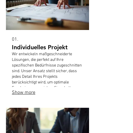
01.
Individuelles Projekt
Wir entwickeln maßgeschneiderte
Lösungen, die perfekt auf Ihre
spezifischen Bedürfnisse zugeschnitten
sind. Unser Ansatz stellt sicher, dass
jedes Detail Ihres Projekts
berücksichtigt wird, um optimale
Ergebnisse zu erzielen. Sie erhalten
Show more
eine einzigartige Dienstleistung, die
exakt auf Ihre Ziele abgestimmt ist und
Ihnen einen echten Mehrwert bietet.
Lassen Sie uns gemeinsam Ihre Vision
verwirklichen und ein herausragendes
Ergebnis schaffen.